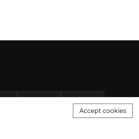
Accept cookies
ьність ДП "ССМ" та його філій