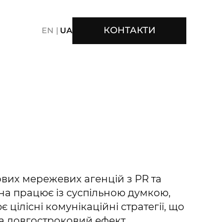
КОНТАКТИ
EN
UA
ER ELECTRONICS
CONTENT
CREATIVE
CE
FMCG
FOOD
GAMING
GAMING CONTENT
RT
PACKAGE
PERFORMANCE
PERSONAL CARE
DEO/MOTION
VISUAL IDENTITY
TENT
S
SAATCHI & SAATCHI
ових мережевих агенцій з PR та
на працює із суспільною думкою,
 цілісні комунікаційні стратегії, що
а довгостроковий ефект.