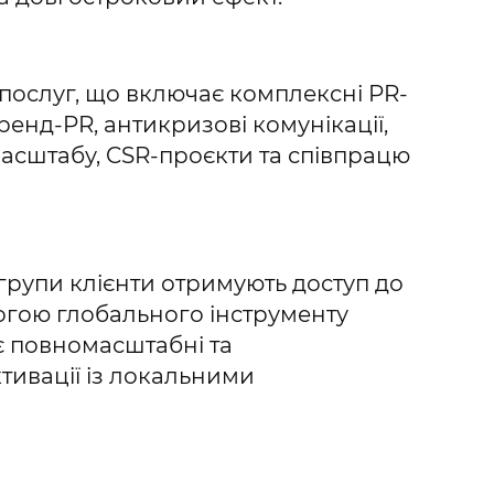
послуг, що включає комплексні PR-
ренд-PR, антикризові комунікації,
масштабу, CSR-проєкти та співпрацю
 групи клієнти отримують доступ до
могою глобального інструменту
є повномасштабні та
ктивації із локальними