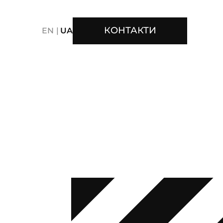
КОНТАКТИ
EN
UA
ER ELECTRONICS
CONTENT
CREATIVE
CE
FMCG
FOOD
GAMING
GAMING CONTENT
RT
PACKAGE
PERFORMANCE
PERSONAL CARE
DEO/MOTION
VISUAL IDENTITY
TENT
S
SAATCHI & SAATCHI