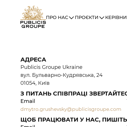
ПРО НАС
ПРОЄКТИ
КЕРІВН
AGRICULTURE
AI
ALCOHOL
ASO
BANK
CREATIVE STRATEGY
CRM
DATA
DESIGN
DI
GOVERNMENT
INFLUENCE
INTEGRATED PROJ
PET FOOD
PHARMA
PRINT
RE
АДРЕСА
MSL
LEO BURNETT
PUB
P
Publicis Groupe Ukraine
вул. Бульварно-Кудрявська, 24
01054, Київ
З ПИТАНЬ СПІВПРАЦІ ЗВЕРТАЙТЕ
Email
dmytro.grushevsky@publicisgroupe.com
ЩОБ ПРАЦЮВАТИ У НАС, ПИШІТЬ