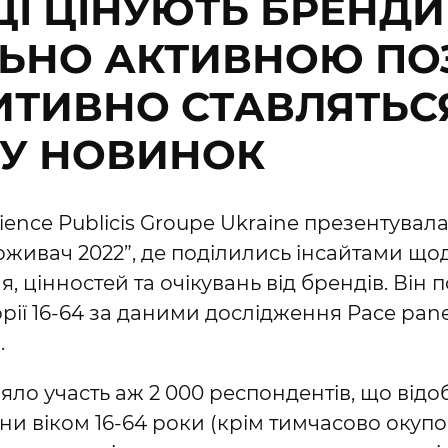
ЦІ ЦІНУЮТЬ БРЕНДИ 
ЛЬНО АКТИВНОЮ ПО
ИТИВНО СТАВЛЯТЬС
КУ НОВИНОК
ence Publicis Groupe Ukraine презентувала 
оживач 2022”, де поділились інсайтами що
 цінностей та очікувань від брендів. Він
рії 16-64 за даними дослідження Pace pane
.
зяло участь аж 2 000 респондентів, що від
ни віком 16-64 роки (крім тимчасово окуп