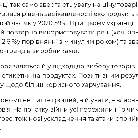
нці так само звертають увагу на ціну товарів
низився рівень зацікавленості екопродуктам
 той час як у 2020 59%. При цьому українц
 й повторно використовувати речі (хоч кіль
 2,6 %у порівнянні з минулим роком) та зв
о-трендів виробниками.
роявляється й у підході до вибору товарів.
 етикетки на продуктах. Позитивним резул
у щодо більш корисного харчування.
кономії не лише грошей, а й уваги, – власн
’я. На початку війни усі пережили ні з чи
рес, тож нові ускладнення та атаки сприй
.