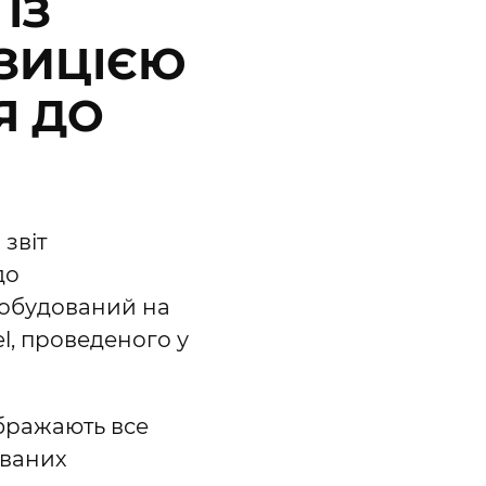
ІЗ
ЗИЦІЄЮ
Я ДО
звіт
до
 побудований на
l, проведеного у
ображають все
ованих