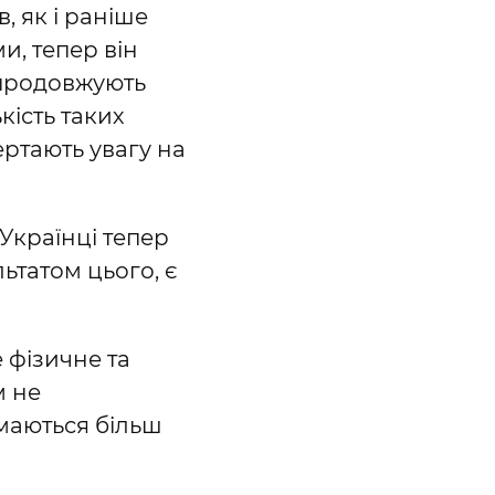
, як і раніше
и, тепер він
і продовжують
кість таких
ертають увагу на
 Українці тепер
ьтатом цього, є
е фізичне та
м не
маються більш