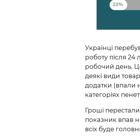
Українці перебу
роботу після 24 
робочий день. Це
деякі види товар
додатки (впали 
категоріях пенет
Гроші перестали
показник впав на
всіх буде голов