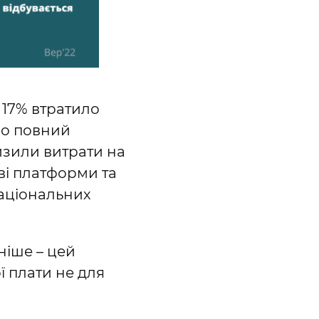
 17% втратило
або повний
низили витрати на
ові платформи та
раціональних
ніше – цей
ї плати не для