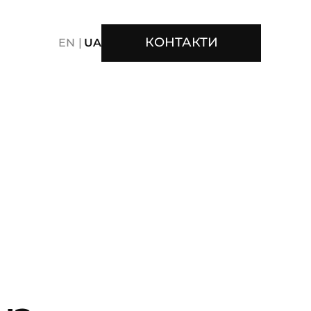
КОНТАКТИ
EN
UA
ER ELECTRONICS
CONTENT
CREATIVE
CE
FMCG
FOOD
GAMING
GAMING CONTENT
RT
PACKAGE
PERFORMANCE
PERSONAL CARE
DEO/MOTION
VISUAL IDENTITY
TENT
S
SAATCHI & SAATCHI