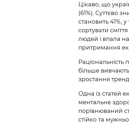
Цікаво, що украї
(61%). Суттєво з
становить 41%, у
сортувати сміття
людей і впала на
притримання ек
Раціональність п
більше вивчають
зростання тренд
Одна із статей е
ментальне здоров
порівнюваний ст
стійко та мужньо