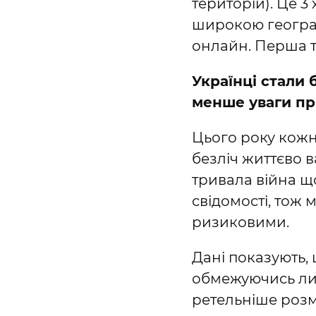
територій). Це 3
широкою географі
онлайн. Перша та
Українці стали 
менше уваги пр
Цього року кожн
безліч життєво в
тривала війна щ
свідомості, тож
ризиковими.
Дані показують,
обмежуючись лиш
ретельніше розм