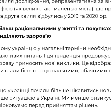
 хвиля дослідження, репрезентативна за вік
єю (як великі, так і маленькі міста), що 
 друга хвиля відбулись у 2019 та 2020 рр.
більш раціональними у житті та покупках
иділяють здоров’ю
ому українцю у нагальні терміни необхід
ажливих питань. І ця тенденція продовжуєт
оразу приносить нові виклики. Це відобра
 ми стали більш раціональними, обачними 
 що українці почали більше цікавитись нов
е ситуацією в Україні. Ми менше ризикує
ірковуємо перед прийняттям рішень.