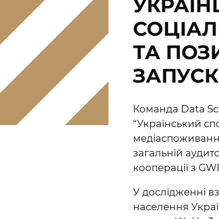
УКРАЇН
СОЦІА
ТА ПОЗ
ЗАПУС
Команда Data Sci
“Український сп
медіаспоживання,
загальній аудито
кооперації з GWI
У дослідженні в
населення Украї