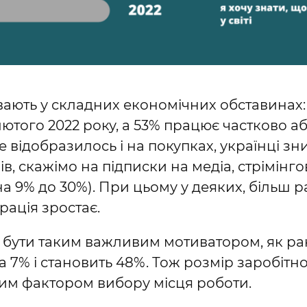
вають у складних економічних обставинах:
лютого 2022 року, а 53% працює частково 
 відобразилось і на покупках, українці з
ів, скажімо на підписки на медіа, стрімінг
на 9% до 30%). При цьому у деяких, більш 
рація зростає.
 бути таким важливим мотиватором, як ра
 7% і становить 48%. Тож розмір заробітно
ним фактором вибору місця роботи.