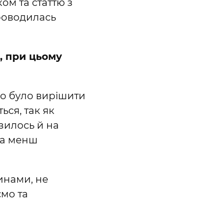
ом та статтю з
проводилась
, при цьому
но було вирішити
ься, так як
зилось й на
та менш
инами, не
мо та