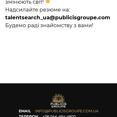
змінюють світ!
Надсилайте резюме на:
talentsearch_ua@publicisgroupe.com
Будемо раді знайомству з вами!
EMAIL
INFO@PUBLICISGROUPE.COM.UA
ТЕЛЕФОН
+38 044 494 4900