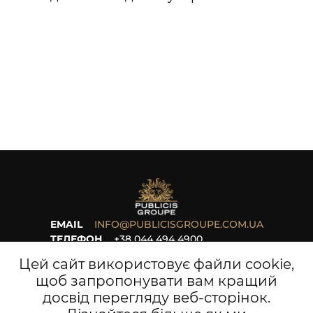
EMAIL
INFO@PUBLICISGROUPE.COM.UA
ТЕЛЕФОН
+38 044 494 4900
ПРО НАС
НОВИНИ
Цей сайт використовує файли cookie,
КЕРІВНИЦТВО
КАР’ЄРА
щоб запропонувати вам кращий
ПРОЄКТИ
ДОКУМЕНТИ
досвід перегляду веб-сторінок.