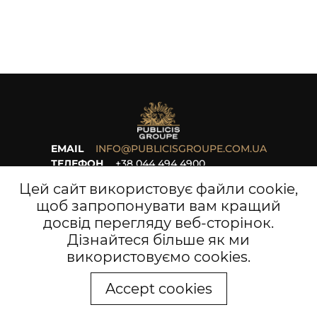
EMAIL
INFO@PUBLICISGROUPE.COM.UA
ТЕЛЕФОН
+38 044 494 4900
ПРО НАС
НОВИНИ
Цей сайт використовує файли cookie,
КЕРІВНИЦТВО
КАР’ЄРА
щоб запропонувати вам кращий
ПРОЄКТИ
ДОКУМЕНТИ
досвід перегляду веб-сторінок.
Дізнайтеся більше
як ми
використовуємо cookies
.
Accept cookies