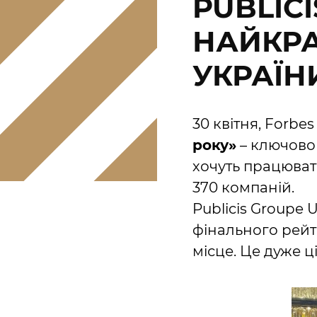
PUBLIC
НАЙКР
УКРАЇН
30 квітня, Forbe
року»
– ключовог
хочуть працюват
370 компаній.
Publicis Groupe 
фінального рейт
місце. Це дуже ц