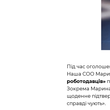
Під час оголоше
Наша COO Марина
роботодавців»
п
Зокрема Марина 
щоденне підтверд
справді чують».