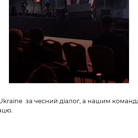
kraine за чесний діалог, а нашим командам
ацю.