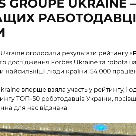
IS GROUPE UKRAINE 
АЩИХ РАБОТОДАВЦ
И
s Ukraine оголосили результати рейтингу «
о дослідження Forbes Ukraine та robota.ua
и найсильніші люди країни. 54 000 праців
Ukraine вперше взяла участь у рейтингу, і 
ингу ТОП-50 роботодавців України, посівш
інна для нас відзнака.