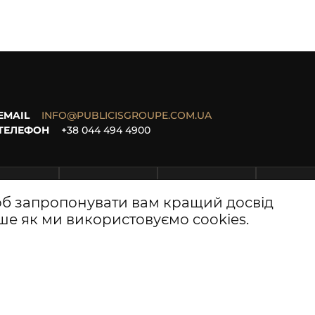
EMAIL
INFO@PUBLICISGROUPE.COM.UA
ТЕЛЕФОН
+38 044 494 4900
об запропонувати вам кращий досвід
ьше
як ми використовуємо cookies
.
є інформаційними та мають характер звичайної прес-інформації про діял