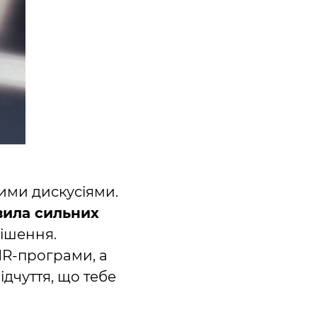
ими дискусіями.
вила сильних
рішення.
HR‑програми, а
дчуття, що тебе