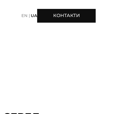
КОНТАКТИ
EN
UA
ER ELECTRONICS
CONTENT
CREATIVE
CE
FMCG
FOOD
GAMING
GAMING CONTENT
RT
PACKAGE
PERFORMANCE
PERSONAL CARE
DEO/MOTION
VISUAL IDENTITY
TENT
S
SAATCHI & SAATCHI