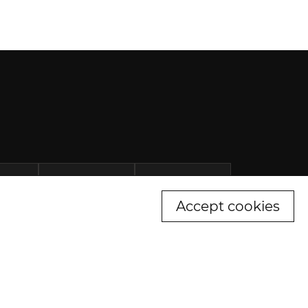
Accept cookies
ьність ДП "ССМ" та його філій