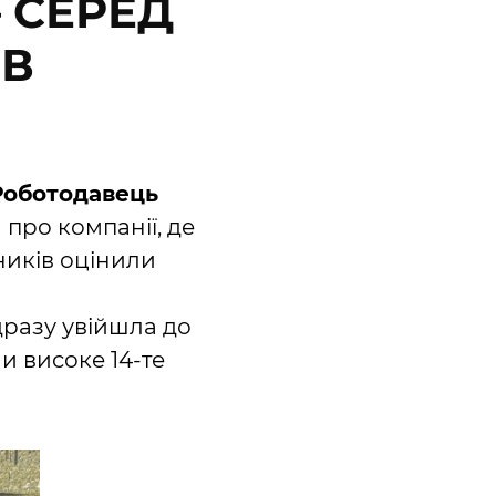
– СЕРЕД
ІВ
Роботодавець
 про компанії, де
ників оцінили
одразу увійшла до
и високе 14-те